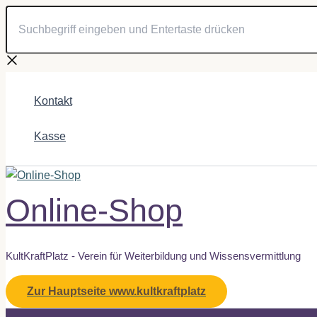
Suchbegriff
Zum
eingeben
Inhalt
und
springen
Entertaste
drücken
Kontakt
Kasse
Online-Shop
KultKraftPlatz - Verein für Weiterbildung und Wissensvermittlung
Zur Hauptseite www.kultkraftplatz