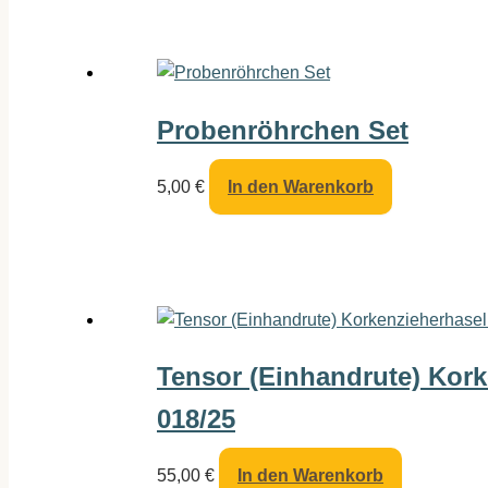
Probenröhrchen Set
5,00
€
In den Warenkorb
Tensor (Einhandrute) Kork
018/25
55,00
€
In den Warenkorb