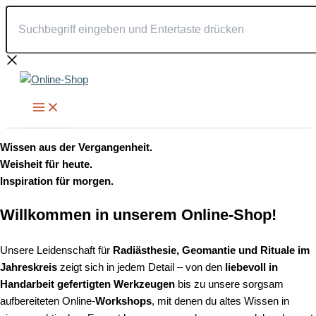
Suchbegriff
Zum
eingeben
Inhalt
und
springen
Entertaste
drücken
Wissen aus der Vergangenheit.
Weisheit für heute.
Inspiration für morgen.
Willkommen in unserem Online-Shop!
Unsere Leidenschaft für
Radiästhesie, Geomantie und Rituale im
Jahreskreis
zeigt sich in jedem Detail – von den
liebevoll in
Handarbeit gefertigten Werkzeugen
bis zu unsere sorgsam
aufbereiteten Online-
Workshops
, mit denen du altes Wissen in