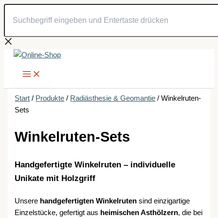
Suchbegriff
Zum
eingeben
Inhalt
und
springen
Entertaste
drücken
Start
/
Produkte
/
Radiästhesie & Geomantie
/ Winkelruten-
Sets
Winkelruten-Sets
Handgefertigte Winkelruten – individuelle
Unikate mit Holzgriff
Unsere
handgefertigten Winkelruten
sind einzigartige
Einzelstücke, gefertigt aus
heimischen Asthölzern
, die bei