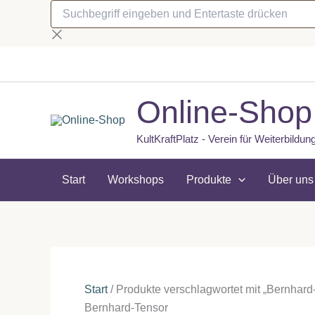
Suchbegriff
Zum
eingeben
Inhalt
und
springen
Entertaste
drücken
Online-Shop
KultKraftPlatz - Verein für Weiterbild
Start
Workshops
Produkte
Über uns
Start
/ Produkte verschlagwortet mit „Bernhard
Bernhard-Tensor