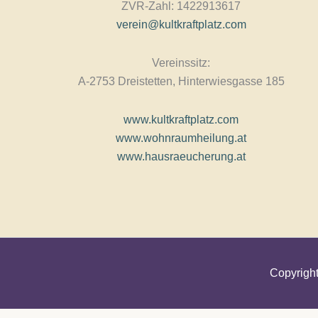
ZVR-Zahl: 1422913617
verein@kultkraftplatz.com
Vereinssitz:
A-2753 Dreistetten, Hinterwiesgasse 185
www.kultkraftplatz.com
www.wohnraumheilung.at
www.hausraeucherung.at
Copyright
Interessiert dich dieses Angebot?
Dann trag dich nachstehend in