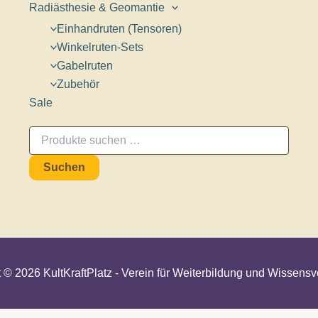
Radiästhesie & Geomantie
Einhandruten (Tensoren)
Winkelruten-Sets
Gabelruten
Zubehör
Sale
Suchen
nach:
Suchen
 © 2026 KultKraftPlatz - Verein für Weiterbildung und Wissensv
 die Warteliste ein. Wir schicken