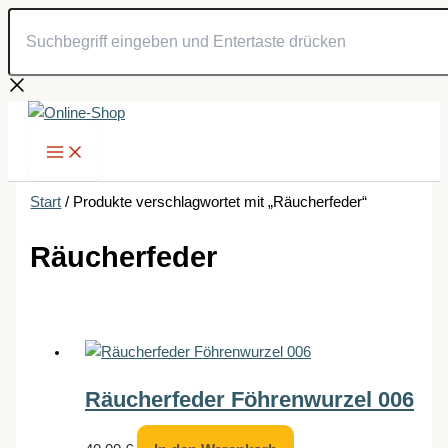
Suchbegriff
Zum
eingeben
Inhalt
und
springen
Entertaste
drücken
Start
/ Produkte verschlagwortet mit „Räucherfeder“
Räucherfeder
Räucherfeder Föhrenwurzel 006