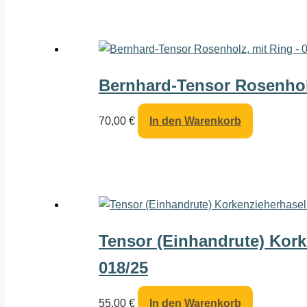
Bernhard-Tensor Rosenholz
70,00
€
In den Warenkorb
Tensor (Einhandrute) Kork
018/25
55,00
€
In den Warenkorb