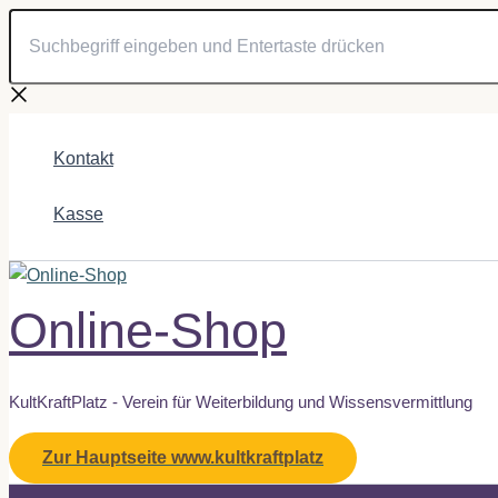
Suchbegriff
Zum
eingeben
Inhalt
und
springen
Entertaste
drücken
Kontakt
Kasse
Online-Shop
KultKraftPlatz - Verein für Weiterbildung und Wissensvermittlung
Zur Hauptseite www.kultkraftplatz