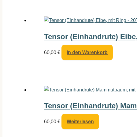
Tensor (Einhandrute) Eibe,
60,00
€
In den Warenkorb
Tensor (Einhandrute) Mam
60,00
€
Weiterlesen