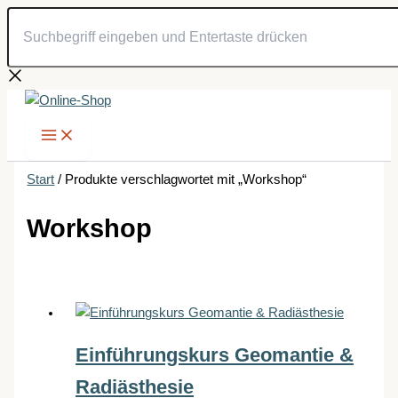
Suchbegriff
Zum
eingeben
Inhalt
und
springen
Entertaste
drücken
Start
/ Produkte verschlagwortet mit „Workshop“
Workshop
Einführungskurs Geomantie &
Radiästhesie