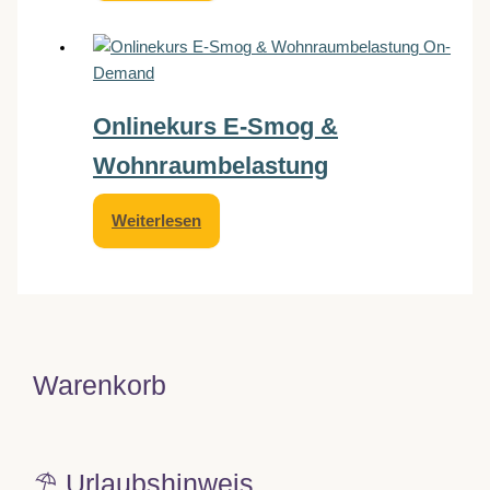
On-
Demand
Onlinekurs E‑Smog &
Wohnraumbelastung
Weiterlesen
Warenkorb
⛱️ Urlaubshinweis