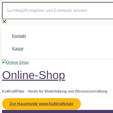
Suchbegriff
Zum
eingeben
Inhalt
und
springen
Entertaste
drücken
Kontakt
Kasse
Online-Shop
KultKraftPlatz - Verein für Weiterbildung und Wissensvermittlung
Zur Hauptseite www.kultkraftplatz