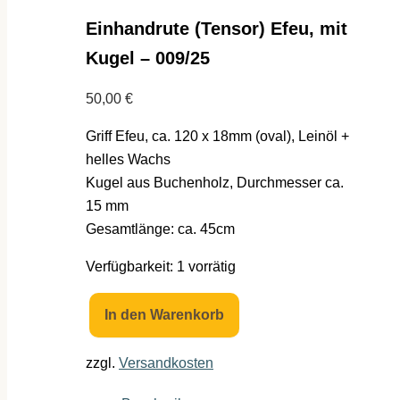
Einhandrute (Tensor) Efeu, mit
Kugel – 009/25
50,00
€
Griff Efeu, ca. 120 x 18mm (oval), Leinöl +
helles Wachs
Kugel aus Buchenholz, Durchmesser ca.
15 mm
Gesamtlänge: ca. 45cm
Verfügbarkeit:
1 vorrätig
In den Warenkorb
Einhandrute
(Tensor)
zzgl.
Versandkosten
Efeu,
mit
Kugel