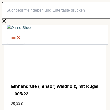
Suchbegriff
Zum
eingeben
Inhalt
und
springen
Entertaste
drücken
Einhandrute (Tensor) Waldholz, mit Kugel
– 005/22
35,00
€