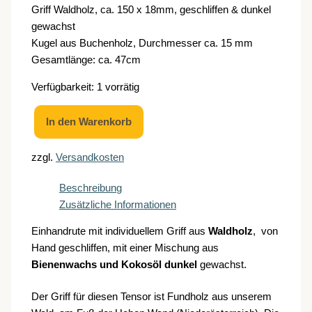
Griff Waldholz, ca. 150 x 18mm, geschliffen & dunkel
gewachst
Kugel aus Buchenholz, Durchmesser ca. 15 mm
Gesamtlänge: ca. 47cm
Verfügbarkeit:
1 vorrätig
In den Warenkorb
Einhandrute
(Tensor)
zzgl.
Versandkosten
Waldholz,
mit
Kugel
Beschreibung
-
Zusätzliche Informationen
005/22
Menge
Einhandrute mit individuellem Griff aus
Waldholz
, von
Hand geschliffen, mit einer Mischung aus
Bienenwachs und Kokosöl dunkel
gewachst.
Der Griff für diesen Tensor ist Fundholz aus unserem