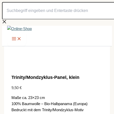
Suchbegriff
Zum
eingeben
Inhalt
und
springen
Entertaste
drücken
Trinity/Mondzyklus-Panel, klein
9,50
€
Maße ca. 23×23 cm
100% Baumwolle – Bio-Halbpanama (Europa)
Bedruckt mit dem Trinity/Mondzyklus-Motiv