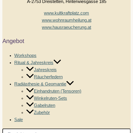
A-2753 Dreistetten, Hinterwiesgasse 185
www.kultkraftplatz.com
www.wohnraumheilung.at
www.hausraeucherung.at
Angebot
Workshops
Ritual & Jahreskreis
Jahreskreis
Räucherfedern
Radiästhesie & Geomantie
Einhandruten (Tensoren)
Winkelruten-Sets
Gabelruten
Zubehör
Sale
Suchen