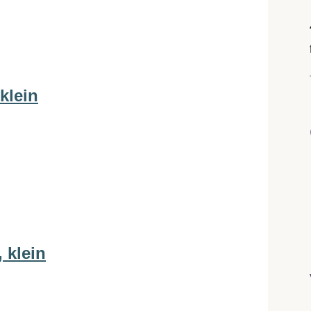
klein
 klein