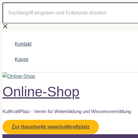
Suchbegriff
Zum
eingeben
Inhalt
und
springen
Entertaste
drücken
Kontakt
Kasse
Online-Shop
KultKraftPlatz - Verein für Weiterbildung und Wissensvermittlung
Zur Hauptseite www.kultkraftplatz